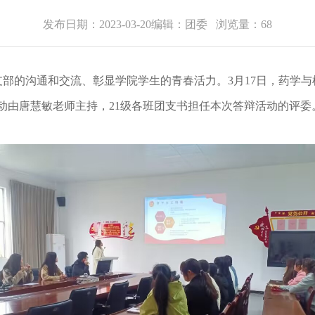
发布日期：2023-03-20
编辑：团委
浏览量：
68
支部的沟通和交流、
彰显
学院学生的
青春活力
。
3月17日
，
药学与
动
由唐慧敏老师
主持
，
21级各班团支书担任本次答辩活动的评委